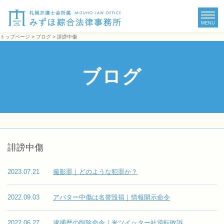
MENU
トップページ
>
ブログ
> 誹謗中傷
ブログ
誹謗中傷
2023.07.21
撮影罪｜どのような犯罪か？
2022.09.03
アバター中傷は名誉毀損｜情報開示命令
2022.06.27
逮捕歴の削除命令｜米ツイッター社逆転敗訴