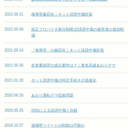
2022.06.21
侮辱罪厳罰化｜ネット誹謗中傷対策
2022.05.09
改正プロバイダ責任制限法|誹謗中傷の被害者の負担軽
減
2021.09.10
「侮辱罪」の厳罰化｜ネット誹謗中傷対策
2021.05.30
名誉棄損罪の成立要件は？｜東名高速あおりデマ
2021.01.20
ネット誹謗中傷の特定手続きの迅速化
2020.08.26
あおり運転デマ拡散問題
2020.05.25
SNSによる誹謗中傷と自殺
2019.10.27
逮捕歴ツイートの削除は可能か