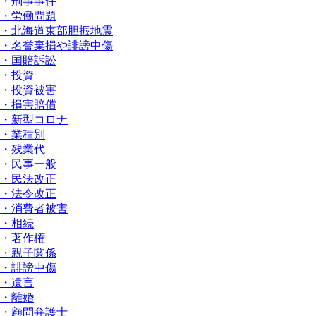
・刑事事件
・労働問題
・北海道東部胆振地震
・名誉棄損や誹謗中傷
・国賠訴訟
・投資
・投資被害
・損害賠償
・新型コロナ
・業種別
・残業代
・民事一般
・民法改正
・法令改正
・消費者被害
・相続
・著作権
・親子関係
・誹謗中傷
・遺言
・離婚
・顧問弁護士