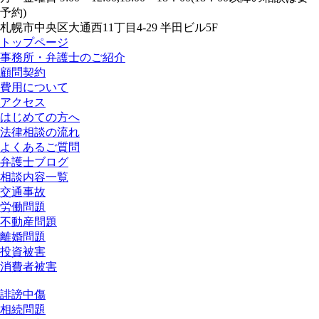
予約)
札幌市中央区大通西11丁目4-29 半田ビル5F
トップページ
事務所・弁護士のご紹介
顧問契約
費用について
アクセス
はじめての方へ
法律相談の流れ
よくあるご質問
弁護士ブログ
相談内容一覧
交通事故
労働問題
不動産問題
離婚問題
投資被害
消費者被害
誹謗中傷
相続問題