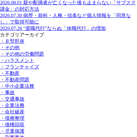
2026.08.01
親や配偶者が亡くなった後も止まらない「サブスク
課金」の対応方法
2026.07.30
病歴・前科・人種・信条など個人情報を「同意な
し」で取得可能に
2026.07.26
“退職代行”ならぬ「休職代行」の増加
カテゴリアーカイブ
・Ｂ型肝炎
・その他
・その他の労働問題
・ハラスメント
・フランチャイズ
・不動産
・不動産問題
・中小企業法務
・事故
・交通事故
・企業法務
・会社破産
・債務整理
・債権回収
・児童保護