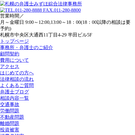
営業時間／
月～金曜日 9:00～12:00,13:00～18：00(18：00以降の相談は要
予約)
札幌市中央区大通西11丁目4-29 半田ビル5F
トップページ
事務所・弁護士のご紹介
顧問契約
費用について
アクセス
はじめての方へ
法律相談の流れ
よくあるご質問
弁護士ブログ
相談内容一覧
交通事故
労働問題
不動産問題
離婚問題
投資被害