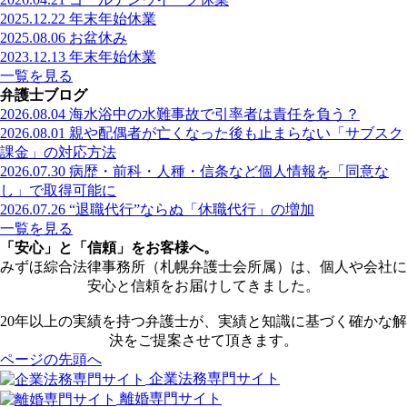
2025.12.22
年末年始休業
2025.08.06
お盆休み
2023.12.13
年末年始休業
一覧を見る
弁護士ブログ
2026.08.04
海水浴中の水難事故で引率者は責任を負う？
2026.08.01
親や配偶者が亡くなった後も止まらない「サブスク
課金」の対応方法
2026.07.30
病歴・前科・人種・信条など個人情報を「同意な
し」で取得可能に
2026.07.26
“退職代行”ならぬ「休職代行」の増加
一覧を見る
「安心」と「信頼」をお客様へ。
みずほ綜合法律事務所（札幌弁護士会所属）は、個人や会社に
安心と信頼をお届けしてきました。
20年以上の実績を持つ弁護士が、実績と知識に基づく確かな解
決をご提案させて頂きます。
ページの先頭へ
企業法務専門サイト
離婚専門サイト