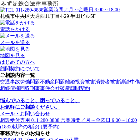
営業時間／月～金曜日 9:00～18:00
札幌市中央区大通西11丁目4-29 半田ビル5F
電話をかける
メールを送る
地図を見る
はじめての方へ
顧問契約について
ご相談内容一覧
交通事故
労働問題
不動産問題
離婚
投資被害
消費者被害
誹謗中傷
相続
債権回収
刑事事件
会社破産
顧問契約
悩んでいること、困っていること、
お気軽にご相談ください。
メール・お問い合わせ
相談受付専用
011-280-8888
営業時間／月～金曜日 9:00～18:00
(18:00以降の相談は要予約)
事務所からのお知らせ
2026.04.21
ゴールデンウイーク休業