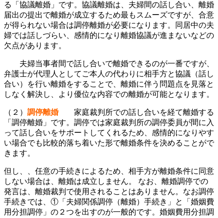
る「協議離婚」です。協議離婚は、夫婦間の話し合い、離婚
届出の提出で離婚が成立するため最もスムーズですが、合意
が得られない場合は調停離婚が必要になります。同居中の夫
婦では話しづらい、感情的になり離婚協議が進まないなどの
欠点があります。
夫婦当事者間で話し合いで離婚できるのが一番ですが、
弁護士が代理人としてご本人の代わりに相手方と協議（話し
合い）を行い離婚をすることで、離婚に伴う問題点を見落と
しなく解決し、より優位な内容での離婚が可能となります。
（２）
調停離婚
家庭裁判所での話し合いを経て離婚する
「調停離婚」です。調停では家庭裁判所の調停委員が間に入
って話し合いをサポートしてくれるため、感情的になりやす
い場合でも比較的落ち着いた形で離婚条件を決めることがで
きます。
但し、、任意の手続きによるため、相手方が離婚条件に同意
しない場合は、離婚は成立しません。 なお、離婚調停での
発言は、離婚裁判で使用されることはありません。なお調停
手続きでは、①「夫婦関係調停（離婚）手続き」と「婚姻費
用分担調停」の２つを出すのが一般的です。婚姻費用分担調