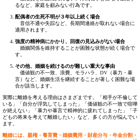
るなど、家庭を顧みない行為です。
配偶者の生死不明が３年以上続く場合
音信不通や失踪など、長期間連絡が取れない場合に
適用されます。
強度の精神病にかかり、回復の見込みがない場合
婚姻関係を維持することが困難な状態が続く場合で
す。
その他、婚姻を続けるのが難しい重大な事由
価値観の不一致、浪費、モラハラ、DV（暴力・暴
言）など、婚姻生活を継続することが著しく困難な場
合が該当します。
実際に離婚を考える理由はさまざまです。「相手が不倫して
いる」「自分が浮気してしまった」「価値観の不一致で喧嘩
が絶えない」「暴力や暴言で精神的に疲れてしまった」「子
どもの将来を考えて離婚したい」など、多くの方が悩んでい
ます。
離婚には、親権・養育費・婚姻費用・財産分与・年金分割・