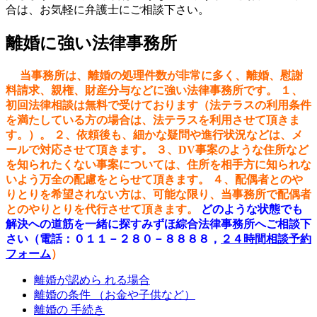
合は、お気軽に弁護士にご相談下さい。
離婚に強い法律事務所
当事務所は、離婚の処理件数が非常に多く、離婚、慰謝
料請求、親権、財産分与などに強い法律事務所です。
１、
初回法律相談は無料で受けております（法テラスの利用条件
を満たしている方の場合は、法テラスを利用させて頂きま
す。）。
２、依頼後も、細かな疑問や進行状況などは、メ
ールで対応させて頂きます。
３、DV事
案のような住所など
を知られたくない事案については、住所を相手方に知られな
いよう万全の配慮をとらせて頂きます。
４、配偶者とのや
りとりを希望されない方は、可能な限り、当事務所で配偶者
とのやりとりを代行させて頂きます。
どのような状態でも
解決への道筋を一緒に探すみずほ綜合法律事務所へご相談下
さい（電話：０１１－２８０－８８８８，
２４時間相談予約
フォーム
）
離婚が認めら れる場合
離婚の条件 （お金や子供など）
離婚の 手続き