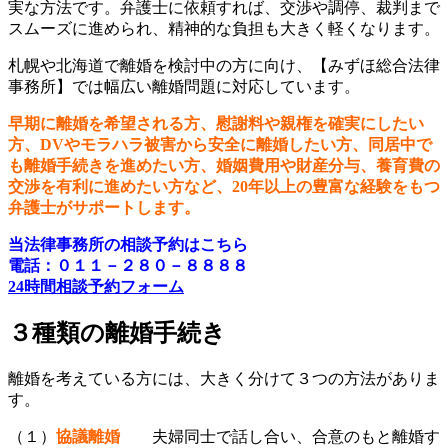
実な方法です。弁護士に依頼すれば、交渉や調停、裁判まで
スムーズに進められ、精神的な負担も大きく軽くなります。
札幌や北海道で離婚を検討中の方に向け、【みずほ総合法律
事務所】では幅広い離婚問題に対応しています。
早期に離婚を希望される方、慰謝料や親権を確実にしたい
方、
DV
やモラハラ被害から安全に離婚したい方、同居中で
も離婚手続きを進めたい方、婚姻費用や財産分与、養育費の
交渉を有利に進めたい方など、
20
年以上の豊富な経験をもつ
弁護士がサポートします。
当法律事務所の相談予約はこちら
電話：０１１－２８０－８８８８
24時間相談予約フォーム
３種類の離婚手続き
離婚を考えている方には、大きく分けて３つの方法がありま
す。
（１）
協議離婚
夫婦同士で話し合い、合意のもと離婚す