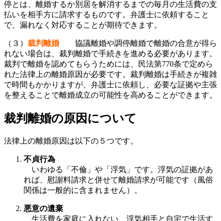
停とは、離婚するか別居を解消するまでの毎月の生活費の支
払いを相手方に請求するものです。弁護士に依頼すること
で、漏れなく対応することが期待できます。
（３）
裁判離婚
協議離婚や調停離婚で離婚の合意が得ら
れない場合は、裁判離婚で手続きを進める必要があります。
裁判で離婚を認めてもらうためには、民法第770条で定めら
れた法律上の離婚原因が必要です。裁判離婚は手続きが複雑
で時間もかかりますが、弁護士に依頼し、必要な証拠や主張
を整えることで離婚成立の可能性を高めることができます。
裁判離婚の原因について
法律上の離婚原因は以下の５つです。
不貞行為
いわゆる「不倫」や「浮気」です。浮気の証拠があ
れば、慰謝料請求と併せて離婚請求が可能です（風俗
関係は一般的に含まれません）。
悪意の遺棄
生活費を家庭に入れない、浮気相手と自宅で生活す