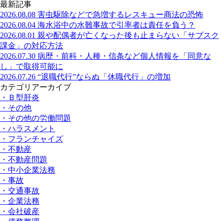
最新記事
2026.08.08
害虫駆除などで急増するレスキュー商法の恐怖
2026.08.04
海水浴中の水難事故で引率者は責任を負う？
2026.08.01
親や配偶者が亡くなった後も止まらない「サブスク
課金」の対応方法
2026.07.30
病歴・前科・人種・信条など個人情報を「同意な
し」で取得可能に
2026.07.26
“退職代行”ならぬ「休職代行」の増加
カテゴリアーカイブ
・Ｂ型肝炎
・その他
・その他の労働問題
・ハラスメント
・フランチャイズ
・不動産
・不動産問題
・中小企業法務
・事故
・交通事故
・企業法務
・会社破産