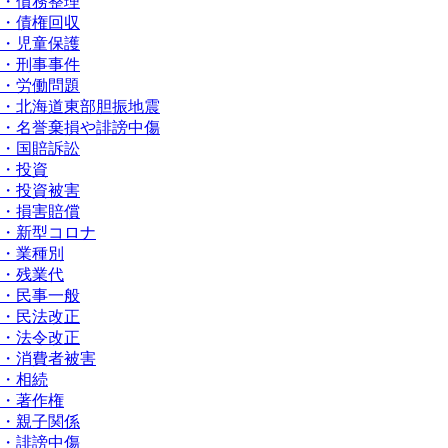
・債務整理
・債権回収
・児童保護
・刑事事件
・労働問題
・北海道東部胆振地震
・名誉棄損や誹謗中傷
・国賠訴訟
・投資
・投資被害
・損害賠償
・新型コロナ
・業種別
・残業代
・民事一般
・民法改正
・法令改正
・消費者被害
・相続
・著作権
・親子関係
・誹謗中傷