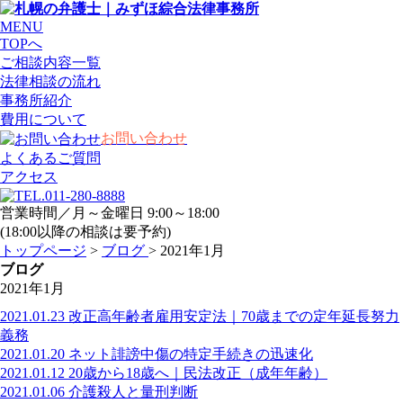
MENU
TOPへ
ご相談内容一覧
法律相談の流れ
事務所紹介
費用について
お問い合わせ
よくあるご質問
アクセス
営業時間／月～金曜日 9:00～18:00
(18:00以降の相談は要予約)
トップページ
>
ブログ
> 2021年1月
ブログ
2021年1月
2021.01.23
改正高年齢者雇用安定法｜70歳までの定年延長努力
義務
2021.01.20
ネット誹謗中傷の特定手続きの迅速化
2021.01.12
20歳から18歳へ｜民法改正（成年年齢）
2021.01.06
介護殺人と量刑判断