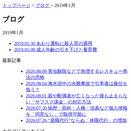
トップページ
>
ブログ
> 2019年1月
ブログ
2019年1月
2019.01.30
あおり運転に殺人罪の適用
2019.01.08
成人年齢の引き下げと養育費
最新記事
2026.08.08
害虫駆除などで急増するレスキュー商
法の恐怖
2026.08.04
海水浴中の水難事故で引率者は責任を
負う？
2026.08.01
親や配偶者が亡くなった後も止まらな
い「サブスク課金」の対応方法
2026.07.30
病歴・前科・人種・信条など個人情報
を「同意なし」で取得可能に
2026.07.26
“退職代行”ならぬ「休職代行」の増加