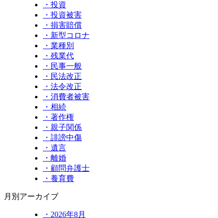
・投資
・投資被害
・損害賠償
・新型コロナ
・業種別
・残業代
・民事一般
・民法改正
・法令改正
・消費者被害
・相続
・著作権
・親子関係
・誹謗中傷
・遺言
・離婚
・顧問弁護士
・養育費
月別アーカイブ
・2026年8月