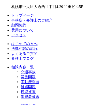
札幌市中央区大通西11丁目4-29 半田ビル5F
トップページ
事務所・弁護士のご紹介
顧問契約
費用について
アクセス
はじめての方へ
法律相談の流れ
よくあるご質問
弁護士ブログ
相談内容一覧
交通事故
労働問題
不動産問題
離婚問題
投資被害
消費者被害