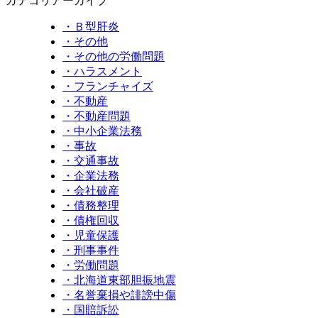
カテゴリアーカイブ
・Ｂ型肝炎
・その他
・その他の労働問題
・ハラスメント
・フランチャイズ
・不動産
・不動産問題
・中小企業法務
・事故
・交通事故
・企業法務
・会社破産
・債務整理
・債権回収
・児童保護
・刑事事件
・労働問題
・北海道東部胆振地震
・名誉棄損や誹謗中傷
・国賠訴訟