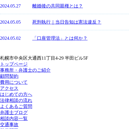
2024.05.27
離婚後の共同親権とは？
2024.05.05
死刑執行｜当日告知は憲法違反？
2024.05.02
「口座管理法」とは何か？
札幌市中央区大通西11丁目4-29 半田ビル5F
トップページ
事務所・弁護士のご紹介
顧問契約
費用について
アクセス
はじめての方へ
法律相談の流れ
よくあるご質問
弁護士ブログ
相談内容一覧
交通事故