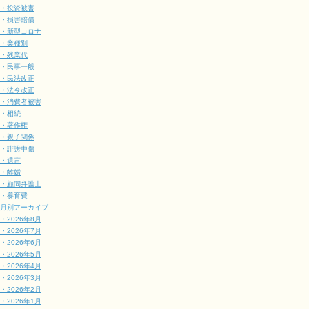
・投資被害
・損害賠償
・新型コロナ
・業種別
・残業代
・民事一般
・民法改正
・法令改正
・消費者被害
・相続
・著作権
・親子関係
・誹謗中傷
・遺言
・離婚
・顧問弁護士
・養育費
月別アーカイブ
・2026年8月
・2026年7月
・2026年6月
・2026年5月
・2026年4月
・2026年3月
・2026年2月
・2026年1月