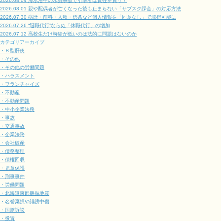
2026.08.04
海水浴中の水難事故で引率者は責任を負う？
2026.08.01
親や配偶者が亡くなった後も止まらない「サブスク課金」の対応方法
2026.07.30
病歴・前科・人種・信条など個人情報を「同意なし」で取得可能に
2026.07.26
“退職代行”ならぬ「休職代行」の増加
2026.07.12
高校生だけ時給が低いのは法的に問題はないのか
カテゴリアーカイブ
・Ｂ型肝炎
・その他
・その他の労働問題
・ハラスメント
・フランチャイズ
・不動産
・不動産問題
・中小企業法務
・事故
・交通事故
・企業法務
・会社破産
・債務整理
・債権回収
・児童保護
・刑事事件
・労働問題
・北海道東部胆振地震
・名誉棄損や誹謗中傷
・国賠訴訟
・投資