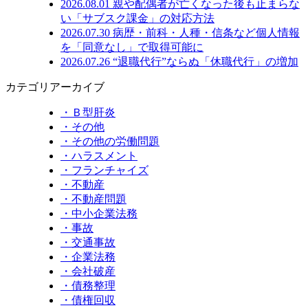
2026.08.01
親や配偶者が亡くなった後も止まらな
い「サブスク課金」の対応方法
2026.07.30
病歴・前科・人種・信条など個人情報
を「同意なし」で取得可能に
2026.07.26
“退職代行”ならぬ「休職代行」の増加
カテゴリアーカイブ
・Ｂ型肝炎
・その他
・その他の労働問題
・ハラスメント
・フランチャイズ
・不動産
・不動産問題
・中小企業法務
・事故
・交通事故
・企業法務
・会社破産
・債務整理
・債権回収