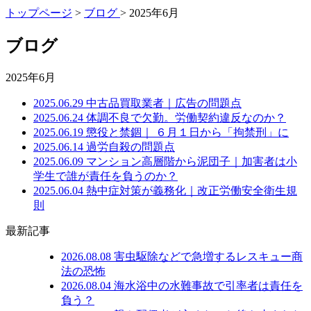
トップページ
>
ブログ
> 2025年6月
ブログ
2025年6月
2025.06.29
中古品買取業者｜広告の問題点
2025.06.24
体調不良で欠勤。労働契約違反なのか？
2025.06.19
懲役と禁錮｜ ６月１日から「拘禁刑」に
2025.06.14
過労自殺の問題点
2025.06.09
マンション高層階から泥団子｜加害者は小
学生で誰が責任を負うのか？
2025.06.04
熱中症対策が義務化｜改正労働安全衛生規
則
最新記事
2026.08.08
害虫駆除などで急増するレスキュー商
法の恐怖
2026.08.04
海水浴中の水難事故で引率者は責任を
負う？