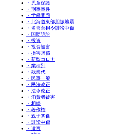
・児童保護
・刑事事件
・労働問題
・北海道東部胆振地震
・名誉棄損や誹謗中傷
・国賠訴訟
・投資
・投資被害
・損害賠償
・新型コロナ
・業種別
・残業代
・民事一般
・民法改正
・法令改正
・消費者被害
・相続
・著作権
・親子関係
・誹謗中傷
・遺言