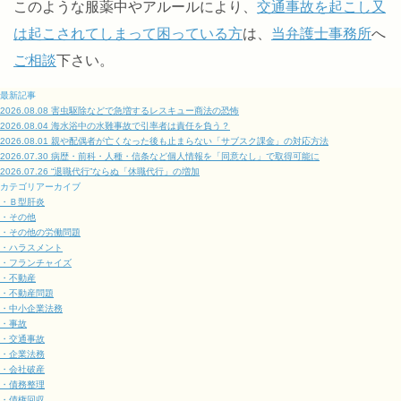
このような服薬中やアルールにより、
交通事故を起こし又
は起こされてしまって困っている方
は、
当弁護士事務所
へ
ご相談
下さい。
最新記事
2026.08.08
害虫駆除などで急増するレスキュー商法の恐怖
2026.08.04
海水浴中の水難事故で引率者は責任を負う？
2026.08.01
親や配偶者が亡くなった後も止まらない「サブスク課金」の対応方法
2026.07.30
病歴・前科・人種・信条など個人情報を「同意なし」で取得可能に
2026.07.26
“退職代行”ならぬ「休職代行」の増加
カテゴリアーカイブ
・Ｂ型肝炎
・その他
・その他の労働問題
・ハラスメント
・フランチャイズ
・不動産
・不動産問題
・中小企業法務
・事故
・交通事故
・企業法務
・会社破産
・債務整理
・債権回収