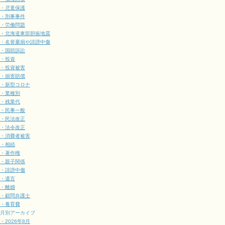
・児童保護
・刑事事件
・労働問題
・北海道東部胆振地震
・名誉棄損や誹謗中傷
・国賠訴訟
・投資
・投資被害
・損害賠償
・新型コロナ
・業種別
・残業代
・民事一般
・民法改正
・法令改正
・消費者被害
・相続
・著作権
・親子関係
・誹謗中傷
・遺言
・離婚
・顧問弁護士
・養育費
月別アーカイブ
・2026年8月