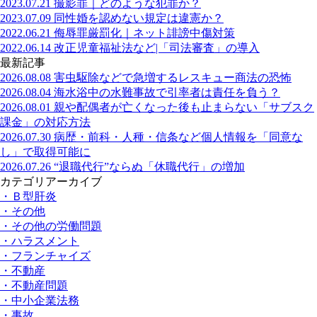
2023.07.21
撮影罪｜どのような犯罪か？
2023.07.09
同性婚を認めない規定は違憲か？
2022.06.21
侮辱罪厳罰化｜ネット誹謗中傷対策
2022.06.14
改正児童福祉法など|「司法審査」の導入
最新記事
2026.08.08
害虫駆除などで急増するレスキュー商法の恐怖
2026.08.04
海水浴中の水難事故で引率者は責任を負う？
2026.08.01
親や配偶者が亡くなった後も止まらない「サブスク
課金」の対応方法
2026.07.30
病歴・前科・人種・信条など個人情報を「同意な
し」で取得可能に
2026.07.26
“退職代行”ならぬ「休職代行」の増加
カテゴリアーカイブ
・Ｂ型肝炎
・その他
・その他の労働問題
・ハラスメント
・フランチャイズ
・不動産
・不動産問題
・中小企業法務
・事故