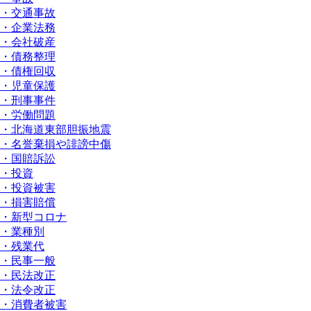
・交通事故
・企業法務
・会社破産
・債務整理
・債権回収
・児童保護
・刑事事件
・労働問題
・北海道東部胆振地震
・名誉棄損や誹謗中傷
・国賠訴訟
・投資
・投資被害
・損害賠償
・新型コロナ
・業種別
・残業代
・民事一般
・民法改正
・法令改正
・消費者被害