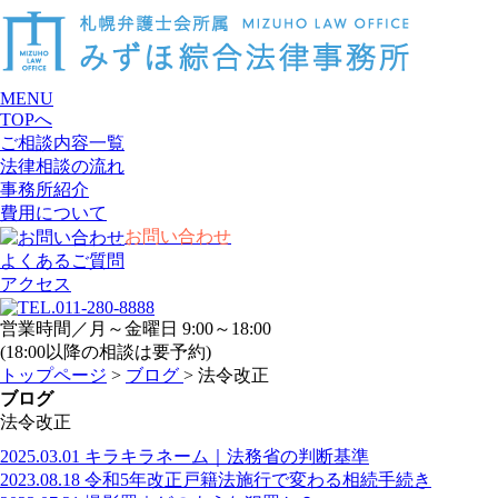
MENU
TOPへ
ご相談内容一覧
法律相談の流れ
事務所紹介
費用について
お問い合わせ
よくあるご質問
アクセス
営業時間／月～金曜日 9:00～18:00
(18:00以降の相談は要予約)
トップページ
>
ブログ
> 法令改正
ブログ
法令改正
2025.03.01
キラキラネーム｜法務省の判断基準
2023.08.18
令和5年改正戸籍法施行で変わる相続手続き