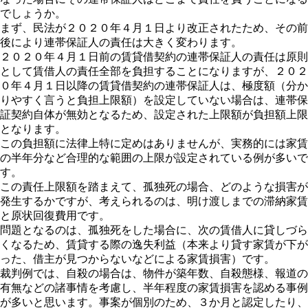
でしょうか。
まず、民法が２０２０年４月１日より改正されたため、その前
後により連帯保証人の責任は大きく変わります。
２０２０年４月１日前の賃貸借契約の連帯保証人の責任は原則
として賃借人の責任全部を負担することになりますが、２０２
０年４月１日以降の賃貸借契約の連帯保証人は、極度額（分か
りやすく言うと負担上限額）を設定していない場合は、連帯保
証契約自体が無効となるため、設定された上限額が負担額上限
となります。
この負担額に法律上特に定めはありませんが、実務的には家賃
の半年分など合理的な範囲の上限が設定されている例が多いで
す。
この責任上限額を踏まえて、孤独死の場合、どのような損害が
発生するかですが、考えられるのは、明け渡しまでの滞納家賃
と原状回復費用です。
問題となるのは、孤独死をした場合に、次の賃借人に貸しづら
くなるため、賃貸する際の逸失利益（本来より貸す家賃が下が
った、借主が見つからないなどによる家賃損害）です。
裁判例では、自殺の場合は、物件が築年数、自殺態様、報道の
有無などの諸事情を考慮し、半年程度の家賃損害を認める事例
が多いと思います。事案が個別のため、３か月と認定したり、