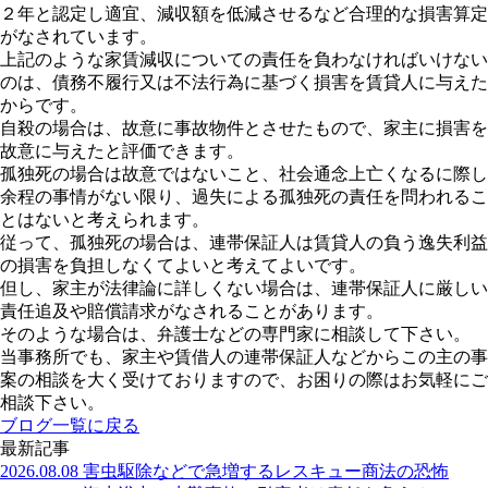
２年と認定し適宜、減収額を低減させるなど合理的な損害算定
がなされています。
上記のような家賃減収についての責任を負わなければいけない
のは、債務不履行又は不法行為に基づく損害を賃貸人に与えた
からです。
自殺の場合は、故意に事故物件とさせたもので、家主に損害を
故意に与えたと評価できます。
孤独死の場合は故意ではないこと、社会通念上亡くなるに際し
余程の事情がない限り、過失による孤独死の責任を問われるこ
とはないと考えられます。
従って、孤独死の場合は、連帯保証人は賃貸人の負う逸失利益
の損害を負担しなくてよいと考えてよいです。
但し、家主が法律論に詳しくない場合は、連帯保証人に厳しい
責任追及や賠償請求がなされることがあります。
そのような場合は、弁護士などの専門家に相談して下さい。
当事務所でも、家主や賃借人の連帯保証人などからこの主の事
案の相談を大く受けておりますので、お困りの際はお気軽にご
相談下さい。
ブログ一覧に戻る
最新記事
2026.08.08
害虫駆除などで急増するレスキュー商法の恐怖