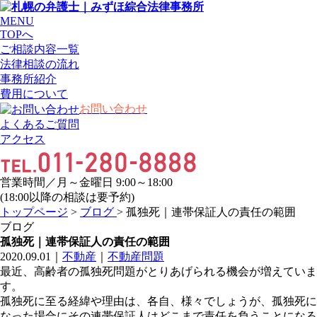
MENU
TOPへ
ご相談内容一覧
法律相談の流れ
事務所紹介
費用について
お問い合わせ
よくあるご質問
アクセス
営業時間／月～金曜日 9:00～18:00
(18:00以降の相談は要予約)
トップページ
>
ブログ
> 孤独死｜連帯保証人の責任の範囲
ブログ
孤独死｜連帯保証人の責任の範囲
2020.09.01
｜
不動産
｜
不動産問題
最近、高齢者の孤独死問題がとりあげられる機会が増えていま
す。
孤独死に至る経緯や理由は、各自、様々でしょうが、孤独死に
なった場合にその連帯保証人はどこまで責任を負うことになる