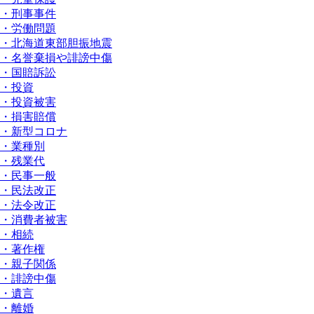
・刑事事件
・労働問題
・北海道東部胆振地震
・名誉棄損や誹謗中傷
・国賠訴訟
・投資
・投資被害
・損害賠償
・新型コロナ
・業種別
・残業代
・民事一般
・民法改正
・法令改正
・消費者被害
・相続
・著作権
・親子関係
・誹謗中傷
・遺言
・離婚