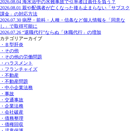
2026.08.04
海水浴中の水難事故で引率者は責任を負う？
2026.08.01
親や配偶者が亡くなった後も止まらない「サブスク
課金」の対応方法
2026.07.30
病歴・前科・人種・信条など個人情報を「同意な
し」で取得可能に
2026.07.26
“退職代行”ならぬ「休職代行」の増加
カテゴリアーカイブ
・Ｂ型肝炎
・その他
・その他の労働問題
・ハラスメント
・フランチャイズ
・不動産
・不動産問題
・中小企業法務
・事故
・交通事故
・企業法務
・会社破産
・債務整理
・債権回収
・児童保護