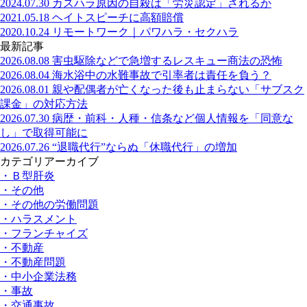
2024.07.30
カスハラ原因の自殺は「労災認定」されるか
2021.05.18
ヘイトスピーチに高額賠償
2020.10.24
リモートワーク｜パワハラ・セクハラ
最新記事
2026.08.08
害虫駆除などで急増するレスキュー商法の恐怖
2026.08.04
海水浴中の水難事故で引率者は責任を負う？
2026.08.01
親や配偶者が亡くなった後も止まらない「サブスク
課金」の対応方法
2026.07.30
病歴・前科・人種・信条など個人情報を「同意な
し」で取得可能に
2026.07.26
“退職代行”ならぬ「休職代行」の増加
カテゴリアーカイブ
・Ｂ型肝炎
・その他
・その他の労働問題
・ハラスメント
・フランチャイズ
・不動産
・不動産問題
・中小企業法務
・事故
・交通事故