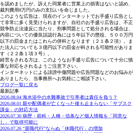
を認めましたが、訴えた同業者に営業上の損害はないと認め、
裁判費用8万円のみの支払いを命じました。
このような広告は、現在のインターネットでお手盛り広告とし
て非常に多く見受けられますが、自社のお手盛り広告は、不正
競争防止法違反に当たり、刑事問題として処分される場合は、
内容についての優良誤認行為には５年以下の懲役、５００万円
以下の罰金またはこれらの併科となります（２１条２項）。ま
た法人についても３億円以下の罰金が科される可能性がありま
す（２２条１項３号）。
経営をされる方は、このようなお手盛り広告について十分に慎
重な対応をされるようご注意下さい。
インターネットによる誹謗中傷問題や広告問題などのお悩みが
ありましたら、当事務所へお気軽にご相談下さい。
ブログ一覧に戻る
最新記事
2026.08.04
海水浴中の水難事故で引率者は責任を負う？
2026.08.01
親や配偶者が亡くなった後も止まらない「サブスク
課金」の対応方法
2026.07.30
病歴・前科・人種・信条など個人情報を「同意な
し」で取得可能に
2026.07.26
“退職代行”ならぬ「休職代行」の増加