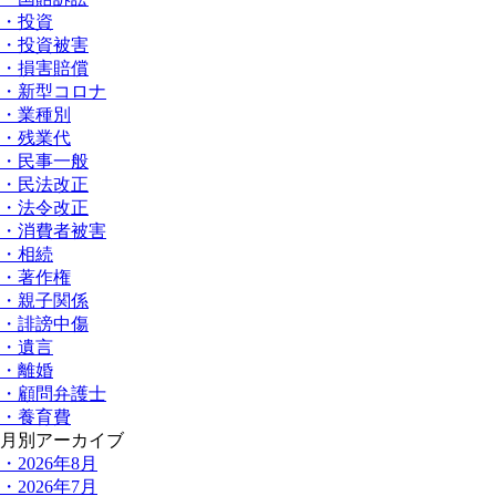
・投資
・投資被害
・損害賠償
・新型コロナ
・業種別
・残業代
・民事一般
・民法改正
・法令改正
・消費者被害
・相続
・著作権
・親子関係
・誹謗中傷
・遺言
・離婚
・顧問弁護士
・養育費
月別アーカイブ
・2026年8月
・2026年7月