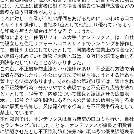
には、民法上は被害者に対する損害賠償責任や謝罪広告などの
義務を負う可能性があります。
これに対し、企業が自社の評価をあげるために、いわゆる口コ
ミサイトを操作し、自社を1位として他社より優れているよう
な印象を与えた場合はどうなるでしょうか。
報道によると、住宅リフォーム大手「オンテックス」は、自社
で設立した住宅リフォーム口コミサイトでランキングを操作し
て、自社を１位にしていたとして、同業者が営業上の損害など
の賠償を求めていた訴訟で大阪地裁は、８万円の賠償を命じる
判決をだしていたことがわかりました。
この点、不正競争防止法という法律があり、不公正な方法で消
費者を惑わしたり、不公正な方法で利益を得ようとする行為を
禁止する法律があります。その法律の第2条1項では、禁止され
る不正競争行為（分かりやすく表現すると不公正な広告方法な
ど）として、14号で「内容について優良と誤認させる広告表
示」、15号で「競争関係にある他人の営業上の信用を害する虚
偽の事実を告知し、又は流布する行為」を不正競争行為として
禁止しています。
本件裁判では、オンテックスは自ら架空の口コミを行い、自社
をランキング1位にしたことを、オンテックスが優良と消費者
に誤認させたとし不正強制防止法第2条1項14号の優良誤認表示