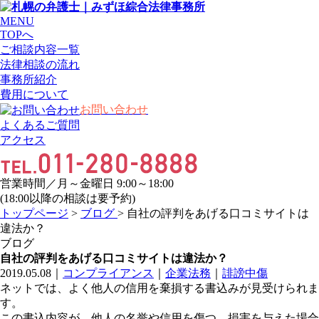
MENU
TOPへ
ご相談内容一覧
法律相談の流れ
事務所紹介
費用について
お問い合わせ
よくあるご質問
アクセス
営業時間／月～金曜日 9:00～18:00
(18:00以降の相談は要予約)
トップページ
>
ブログ
> 自社の評判をあげる口コミサイトは
違法か？
ブログ
自社の評判をあげる口コミサイトは違法か？
2019.05.08
｜
コンプライアンス
｜
企業法務
｜
誹謗中傷
ネットでは、よく他人の信用を棄損する書込みが見受けられま
す。
この書込内容が、他人の名誉や信用を傷つ、損害を与えた場合