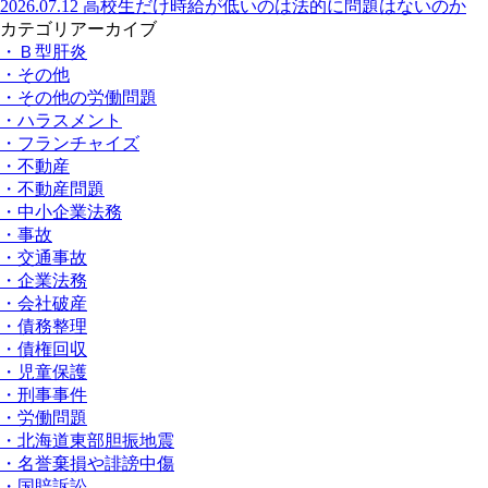
2026.07.12
高校生だけ時給が低いのは法的に問題はないのか
カテゴリアーカイブ
・Ｂ型肝炎
・その他
・その他の労働問題
・ハラスメント
・フランチャイズ
・不動産
・不動産問題
・中小企業法務
・事故
・交通事故
・企業法務
・会社破産
・債務整理
・債権回収
・児童保護
・刑事事件
・労働問題
・北海道東部胆振地震
・名誉棄損や誹謗中傷
・国賠訴訟