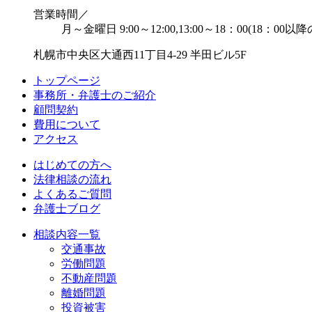
営業時間／
月～金曜日 9:00～12:00,13:00～18：00(18：0
札幌市中央区大通西11丁目4-29 半田ビル5F
トップページ
事務所・弁護士のご紹介
顧問契約
費用について
アクセス
はじめての方へ
法律相談の流れ
よくあるご質問
弁護士ブログ
相談内容一覧
交通事故
労働問題
不動産問題
離婚問題
投資被害