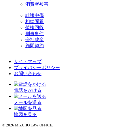
消費者被害
誹謗中傷
相続問題
債権回収
刑事事件
会社破産
顧問契約
サイトマップ
プライバシーポリシー
お問い合わせ
電話をかける
メールを送る
地図を見る
© 2026 MIZUHO LAW OFFICE.