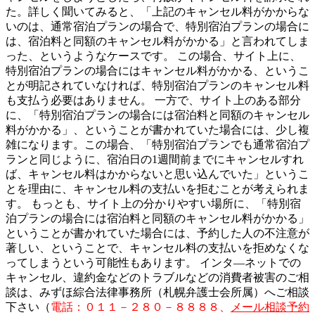
た。詳しく聞いてみると、「上記のキャンセル料がかからな
いのは、通常宿泊プランの場合で、特別宿泊プランの場合に
は、宿泊料と同額のキャンセル料がかかる」と言われてしま
った、というようなケースです。 この場合、サイト上に、
特別宿泊プランの場合にはキャンセル料がかかる、というこ
とが明記されていなければ、特別宿泊プランのキャンセル料
も支払う必要はありません。 一方で、サイト上のある部分
に、「特別宿泊プランの場合には宿泊料と同額のキャンセル
料がかかる」、ということが書かれていた場合には、少し複
雑になります。この場合、「特別宿泊プランでも通常宿泊プ
ランと同じように、宿泊日の1週間前までにキャンセルすれ
ば、キャンセル料はかからないと思い込んでいた」というこ
とを理由に、キャンセル料の支払いを拒むことが考えられま
す。 もっとも、サイト上の分かりやすい場所に、「特別宿
泊プランの場合には宿泊料と同額のキャンセル料がかかる」
ということが書かれていた場合には、予約した人の不注意が
著しい、ということで、キャンセル料の支払いを拒めなくな
ってしまうという可能性もあります。 インタ―ネットでの
キャンセル、違約金などのトラブルなどの消費者被害のご相
談は、みずほ綜合法律事務所（札幌弁護士会所属）へご相談
下さい（
電話：０１１－２８０－８８８８、
メール相談予約