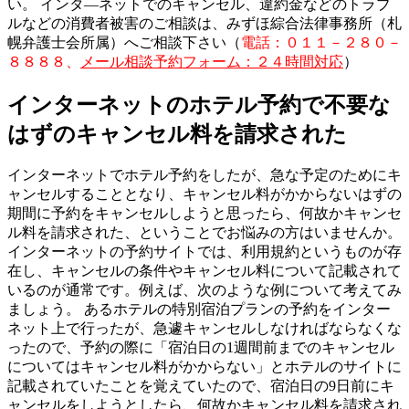
い。 インタ―ネットでのキャンセル、違約金などのトラブ
ルなどの消費者被害のご相談は、みずほ綜合法律事務所（札
幌弁護士会所属）へご相談下さい（
電話：０１１－２８０－
８８８８、
メール相談予約フォーム：２４時間対応
）
インターネットのホテル予約で不要な
はずのキャンセル料を請求された
インターネットでホテル予約をしたが、急な予定のためにキ
ャンセルすることとなり、キャンセル料がかからないはずの
期間に予約をキャンセルしようと思ったら、何故かキャンセ
ル料を請求された、ということでお悩みの方はいませんか。
インターネットの予約サイトでは、利用規約というものが存
在し、キャンセルの条件やキャンセル料について記載されて
いるのが通常です。例えば、次のような例について考えてみ
ましょう。 あるホテルの特別宿泊プランの予約をインター
ネット上で行ったが、急遽キャンセルしなければならなくな
ったので、予約の際に「宿泊日の1週間前までのキャンセル
についてはキャンセル料がかからない」とホテルのサイトに
記載されていたことを覚えていたので、宿泊日の9日前にキ
ャンセルをしようとしたら、何故かキャンセル料を請求され