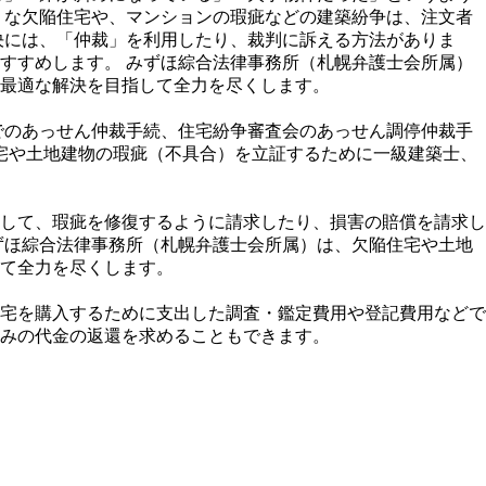
うな欠陥住宅や、マンションの瑕疵などの建築紛争は、注文者
決には、「仲裁」を利用したり、裁判に訴える方法がありま
すすめします。 みずほ綜合法律事務所（札幌弁護士会所属）
最適な解決を目指して全力を尽くします。
でのあっせん仲裁手続、住宅紛争審査会のあっせん調停仲裁手
宅や土地建物の瑕疵（不具合）を立証するために一級建築士、
して、瑕疵を修復するように請求したり、損害の賠償を請求し
ずほ綜合法律事務所（札幌弁護士会所属）は、欠陥住宅や土地
て全力を尽くします。
宅を購入するために支出した調査・鑑定費用や登記費用などで
みの代金の返還を求めることもできます。