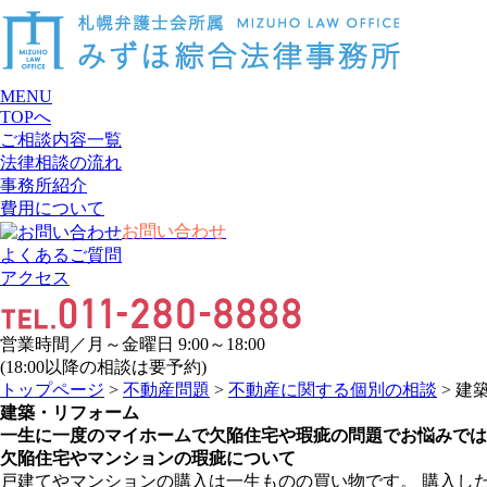
MENU
TOPへ
ご相談内容一覧
法律相談の流れ
事務所紹介
費用について
お問い合わせ
よくあるご質問
アクセス
営業時間／月～金曜日 9:00～18:00
(18:00以降の相談は要予約)
トップページ
>
不動産問題
>
不動産に関する個別の相談
> 建
建築・リフォーム
一生に一度のマイホームで欠陥住宅や瑕疵の問題でお悩みでは
欠陥住宅やマンションの瑕疵について
戸建てやマンションの購入は一生ものの買い物です。 購入し