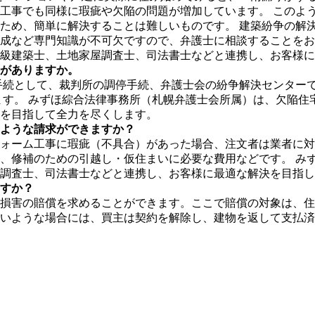
工事でも同様に瑕疵や欠陥の問題が増加しています。 このよ
ため、簡単に解決することは難しいものです。 建築紛争の解
成など専門知識が不可欠ですので、弁護士に相談することをお
級建築士、土地家屋調査士、司法書士などと連携し、お客様に
がありますか。
手続として、裁判所の調停手続、弁護士会の紛争解決センター
ます。 みずほ綜合法律事務所（札幌弁護士会所属）は、欠陥住
を目指して全力を尽くします。
ような請求ができますか？
ォーム工事に瑕疵（不具合）があった場合、注文者は業者に対
、修補のための引越し・仮住まいに必要な費用などです。 み
調査士、司法書士などと連携し、お客様に最適な解決を目指し
すか？
損害の賠償を求めることができます。ここで賠償の対象は、住
いような場合には、買主は契約を解除し、建物を返して支払済