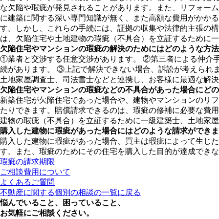
な欠陥や瑕疵が発見されることがあります。また、リフォーム
に建築に関する深い専門知識が無く、また高額な費用がかかる
す。しかし、これらの手続には、証拠の収集や法律的主張の構
は、欠陥住宅や土地建物の瑕疵（不具合）を立証するために一
欠陥住宅やマンションの瑕疵の解決のためにはどのような方法
①業者と交渉する任意交渉があります。 ②第三者による仲介
続があります。 ③上記で解決できない場合、訴訟が考えられ
土地家屋調査士、司法書士などと連携し、お客様に最適な解決
欠陥住宅やマンションの瑕疵などの不具合があった場合にどの
新築住宅が欠陥住宅であった場合や、建物やマンションのリフ
たりできます。賠償請求できるのは、瑕疵の修補に必要な費用
建物の瑕疵（不具合）を立証するために一級建築士、土地家屋
購入した建物に瑕疵があった場合にはどのような請求ができま
購入した建物に瑕疵があった場合、買主は瑕疵によって生じた
す。また、瑕疵のためにその住宅を購入した目的が達成できな
瑕疵の請求期限
ご相談費用について
よくあるご質問
不動産に関する個別の相談の一覧に戻る
悩んでいること、困っていること、
お気軽にご相談ください。