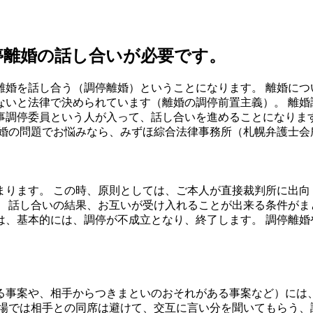
停離婚の話し合いが必要です。
離婚を話し合う（調停離婚）ということになります。 離婚につ
ないと法律で決められています（離婚の調停前置主義）。 離婚
事調停委員という人が入って、話し合いを進めることになりま
離婚の問題でお悩みなら、みずほ綜合法律事務所（札幌弁護士会
ります。 この時、原則としては、ご本人が直接裁判所に出向
 話し合いの結果、お互いが受け入れることが出来る条件がま
は、基本的には、調停が不成立となり、終了します。 調停離婚
る事案や、相手からつきまといのおそれがある事案など）には
の場では相手との同席は避けて、交互に言い分を聞いてもらう、