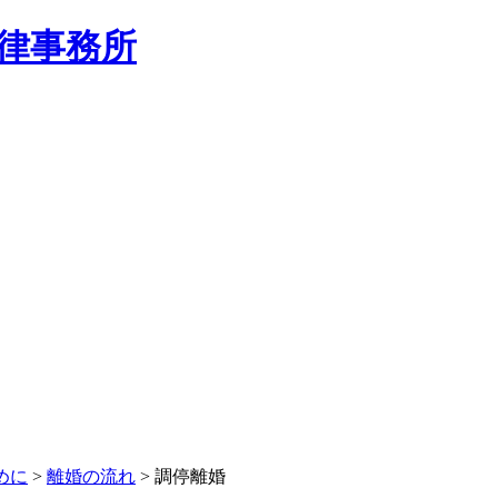
めに
>
離婚の流れ
> 調停離婚