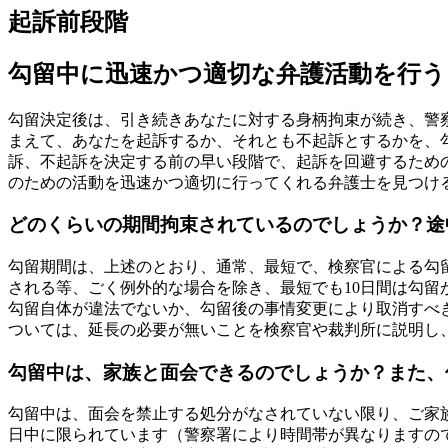
起訴前段階
勾留中に迅速かつ適切な弁護活動を行う
勾留決定後は、引き続きあなたに対する身柄拘束が続き、警
まえて、あなたを起訴するか、それとも不起訴とするかを、
訴、不起訴を決定する前の早い段階で、起訴を回避するための
のための活動を迅速かつ適切に行ってくれる弁護士を見つけ
どのくらいの期間拘束されているのでしょうか？途
勾留期間は、上述のとおり、通常、最短で、検察官による勾留
される等、ごく例外的な場合を除き、最短でも10日間は勾留
勾留自体が違法でないか、勾留後の事情変更により取消すべ
ついては、延長の必要が無いことを検察官や裁判所に説明し
勾留中は、家族と面会できるのでしょうか？また、
勾留中は、面会を禁止する処分がなされていない限り、ご家族
日中に限られています（警察署により時間帯が異なりますの