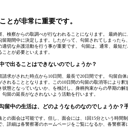
ことが非常に重要です。
察、検察からの取調べが行なわれることになります。 最終的に
勾留期間中に決定します。したがって、勾留されてしまったら
適切な弁護活動を行う事が重要です。 勾留は、通常、最短だと
ることが必要といえます。
中で出ることはできないのでしょうか？
請求がされた時点から10日間、最長で20日間です。 勾留自
がされることとなります。この10日間の勾留の取消等により
き状態となっていないか、を検討し、身柄拘束からの早期の解放
、勾留の延長がなされないよう活動を行います。
勾留中の生活は、どのようなものなのでしょうか？
との面会は可能です。但し、面会には、1回15分という時間
で、詳細は各警察署のホームページをご覧になるか、各警察署に