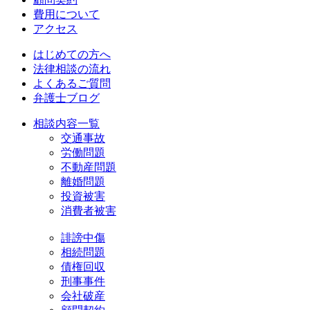
費用について
アクセス
はじめての方へ
法律相談の流れ
よくあるご質問
弁護士ブログ
相談内容一覧
交通事故
労働問題
不動産問題
離婚問題
投資被害
消費者被害
誹謗中傷
相続問題
債権回収
刑事事件
会社破産