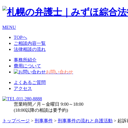
MENU
TOPへ
ご相談内容一覧
法律相談の流れ
事務所紹介
費用について
お問い合わせ
よくあるご質問
アクセス
営業時間／月～金曜日 9:00～18:00
(18:00以降の相談は要予約)
トップページ
>
刑事事件
>
刑事事件の流れと弁護活動
> 起