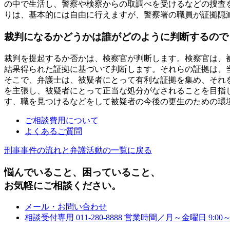
の中で生活し、警察や検察からの取調べを受けるなどの捜査
りは、基本的には自由に行えますが、警察署の職員が証拠隠
裁判になるかどうかは誰がどのように判断するので
裁判を提起するか否かは、検察官が判断します。検察官は、
結果得られた証拠に基づいて判断します。それらの証拠は、
そこで、弁護士は、被疑者にとって有利な証拠を集め、それ
を主張し、被疑者にとって正当な処分がなされることを目指
す、職を見つけるなどをして被疑者の今後の更生のための環
ご相談費用について
よくあるご質問
刑事事件の流れと弁護活動の一覧に戻る
悩んでいること、困っていること、
お気軽にご相談ください。
メール・お問い合わせ
相談受付専用
011-280-8888
営業時間／月～金曜日 9:00～1