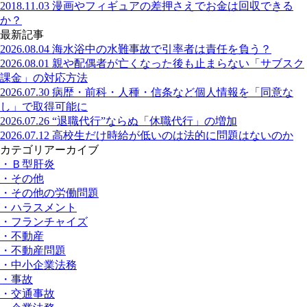
2018.11.03
漫画やフィギュアの差押さえでお金は回収できる
か？
最新記事
2026.08.04
海水浴中の水難事故で引率者は責任を負う？
2026.08.01
親や配偶者が亡くなった後も止まらない「サブスク
課金」の対応方法
2026.07.30
病歴・前科・人種・信条など個人情報を「同意な
し」で取得可能に
2026.07.26
“退職代行”ならぬ「休職代行」の増加
2026.07.12
高校生だけ時給が低いのは法的に問題はないのか
カテゴリアーカイブ
・Ｂ型肝炎
・その他
・その他の労働問題
・ハラスメント
・フランチャイズ
・不動産
・不動産問題
・中小企業法務
・事故
・交通事故