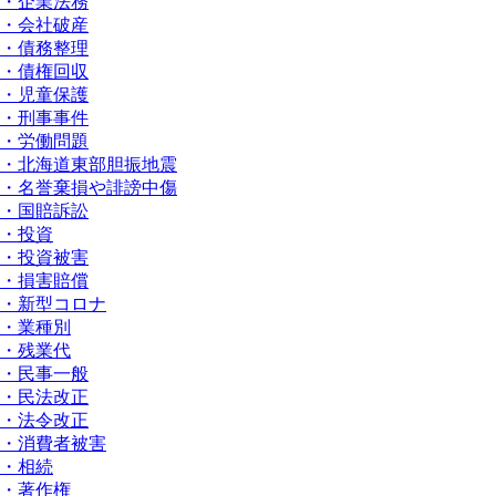
・企業法務
・会社破産
・債務整理
・債権回収
・児童保護
・刑事事件
・労働問題
・北海道東部胆振地震
・名誉棄損や誹謗中傷
・国賠訴訟
・投資
・投資被害
・損害賠償
・新型コロナ
・業種別
・残業代
・民事一般
・民法改正
・法令改正
・消費者被害
・相続
・著作権