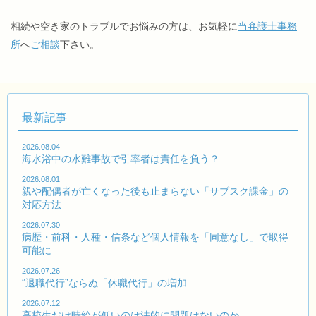
相続や空き家のトラブルでお悩みの方は、お気軽に
当弁護士事務
所
へ
ご相談
下さい。
最新記事
2026.08.04
海水浴中の水難事故で引率者は責任を負う？
2026.08.01
親や配偶者が亡くなった後も止まらない「サブスク課金」の
対応方法
2026.07.30
病歴・前科・人種・信条など個人情報を「同意なし」で取得
可能に
2026.07.26
“退職代行”ならぬ「休職代行」の増加
2026.07.12
高校生だけ時給が低いのは法的に問題はないのか