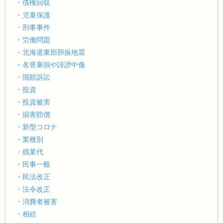
・債権回収
・児童保護
・刑事事件
・労働問題
・北海道東部胆振地震
・名誉棄損や誹謗中傷
・国賠訴訟
・投資
・投資被害
・損害賠償
・新型コロナ
・業種別
・残業代
・民事一般
・民法改正
・法令改正
・消費者被害
・相続