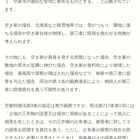
う、空家等の適切な管理に努めるものとする。」と記載されてい
ます。
空き家の場合、北海道など積雪地帯では、雪がつもり、隣地に落
ちる場合や空き家自体が倒壊し、第三者に怪我を負わせる危険が
考えられます。
その他にも、空き家が異臭を発する状態になった場合、空き家の
敷地の草木が近隣に伸びた場合、空き家が老朽化により倒壊した
場合、暴風雨で屋根が飛ばされた場合などで、林家や第三者に損
害を与えた場合、同法の第３条の義務違反により、相続人が第三
者に賠償責任を負う可能性があります。
空家特措法第3条の規定は努力義務ですが、民法第717条第1項には
「土地の工作物の設置又は保存に瑕疵があることによって他人に
損害を生じたときは、その工作物の占有者は、被害者に対してそ
の損害を賠償する責任を負う。ただし、占有者が損害の発生を防
止するのに必要な注意をしたときは、所有者がその損害を賠償し