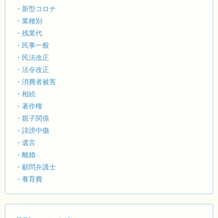
・新型コロナ
・業種別
・残業代
・民事一般
・民法改正
・法令改正
・消費者被害
・相続
・著作権
・親子関係
・誹謗中傷
・遺言
・離婚
・顧問弁護士
・養育費