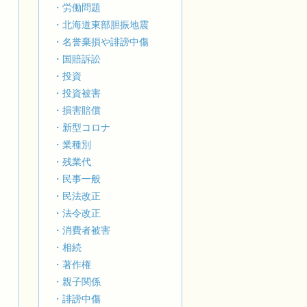
・労働問題
・北海道東部胆振地震
・名誉棄損や誹謗中傷
・国賠訴訟
・投資
訴
・投資被害
・損害賠償
・新型コロナ
・業種別
・残業代
・民事一般
・民法改正
・法令改正
・消費者被害
・相続
・著作権
・親子関係
・誹謗中傷