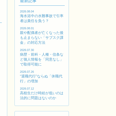
最新記事
2026.08.04
海水浴中の水難事故で引率
者は責任を負う？
2026.08.01
親や配偶者が亡くなった後
も止まらない「サブスク課
金」の対応方法
2026.07.30
病歴・前科・人種・信条な
ど個人情報を「同意なし」
で取得可能に
2026.07.26
“退職代行”ならぬ「休職代
行」の増加
2026.07.12
高校生だけ時給が低いのは
法的に問題はないのか