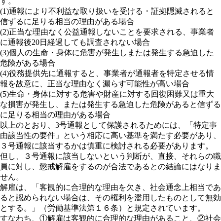
す。
(1)通報により不利益な取り扱いを受ける・証拠隠滅されると
信ずるに足りる相当の理由がある場合
(2)正当な理由なく公益通報しないことを要求される、事業者
に通報後20日経過しても調査されない場合
(3)個人の生命・身体に危害が発生しまたは発生する急迫した
危険がある場合
(4)役務提供先に通報すると、事業者が通報者を特定させる情
報を故意に、正当な理由なく漏らす可能性が高い場合
(5)生命・身体に対する危害や財産に対する回復困難又は重大
な損害が発生し、または発生する急迫した危険があると信ずる
に足りる相当の理由がある場合
以上のとおり、3号通報として保護されるためには、「特定事
由該当性の要件」という相応に高い基準を満たす必要があり、
３号通報に該当するかは慎重に検討される必要があります。
但し、３号通報に該当しないという判断が、直接、それらの職
員に対し、懲戒解雇をするのが合法であるとの結論にはなりま
せん。
解雇は、「客観的に合理的な理由を欠き、社会通念上相当であ
ると認められない場合は、その権利を濫用したものとして無効
とする。」（労働基準法第１６条）と規定されています。
すなわち、①解雇は客観的に合理的な理由があること、②社会