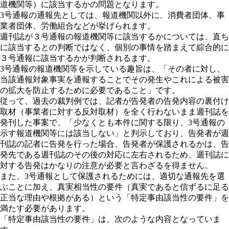
道機関等）に該当するかの問題となります。
3号通報の通報先としては、報道機関以外に、消費者団体、事
業者団体、労働組合などが挙げられます。
週刊誌が３号通報の報道機関等に該当するかについては、直ち
に該当するとの判断ではなく、個別の事情を踏まえて綜合的に
３号通報に該当するかが判断されるます。
3号通報の報道機関等を示している趣旨は、「その者に対し、
当該通報対象事実を通報することでその発生やこれによる被害
の拡大を防止するために必要であること」です。
従って、過去の裁判例では、記者が告発者の告発内容の裏付け
取材（事業者に対する反対取材）を全く行わないまま週刊誌を
発刊した事案で、「少なくとも本件に関する限り、3号通報の
示す報道機関等には該当しない」と判示しており、告発者が週
刊誌の記者に告発を行った場合、告発者が保護されるかは、告
発先である週刊誌のその後の対応に左右されるため、週刊誌に
対する告発はかなりの注意が必要と言わざるを得ません。
また、3号通報として保護されるためには、適切な通報先を選
ぶことに加え、真実相当性の要件（真実であると信ずるに足る
正当な理由や根拠がある）という「特定事由該当性の要件」を
満たす必要があります。
「特定事由該当性の要件」は、次のような内容となっていま