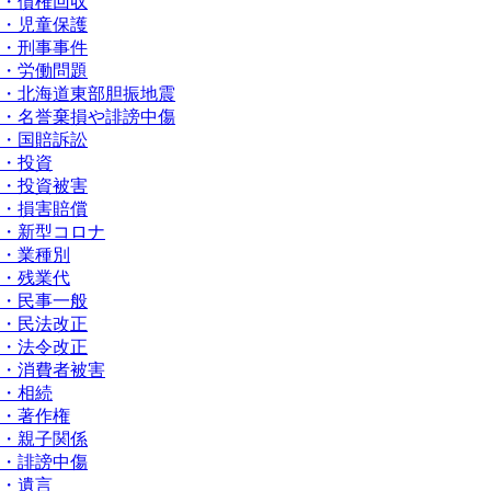
・債権回収
・児童保護
・刑事事件
・労働問題
・北海道東部胆振地震
・名誉棄損や誹謗中傷
・国賠訴訟
・投資
・投資被害
・損害賠償
・新型コロナ
・業種別
・残業代
・民事一般
・民法改正
・法令改正
・消費者被害
・相続
・著作権
・親子関係
・誹謗中傷
・遺言