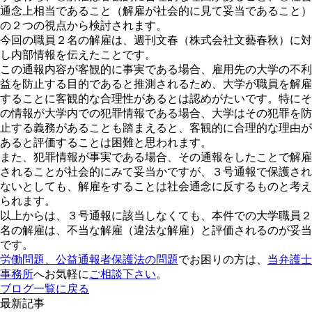
通念上相当であること（解雇が社会的に見て妥当であること）
の２つの視点から検討されます。
今回の職員２名の解雇は、週刊文春（株式会社文藝春秋）に対
し内部情報を伝えたことです。
この通報内容が客観的に事実である場合、雇用先の大学の不利
益を防止する目的であると推測されるため、大学が職員を解雇
することに客観的な合理性があるとは認めがたいです。特にそ
の情報が大学内での犯罪情報である場合、大学はその犯罪を防
止する義務があることも踏まえると、客観的に合理的な理由が
あると評価することは困難と思われます。
また、犯罪情報が事実である場合、その通報をしたことで解雇
されることが社会的にみて妥当かですが、３号通報で保護され
ないとしても、解雇をすることは社会通念に反するものと考え
られます。
以上からは、３号通報に該当しなくても、本件での大学職員２
名の解雇は、不当な解雇（違法な解雇）と評価されるのが妥当
です。
労働問題、公益通報者保護法の問題
でお困りの方は、
当弁護士
事務所
へお気軽に
ご相談下さい
。
ブログ一覧に戻る
最新記事