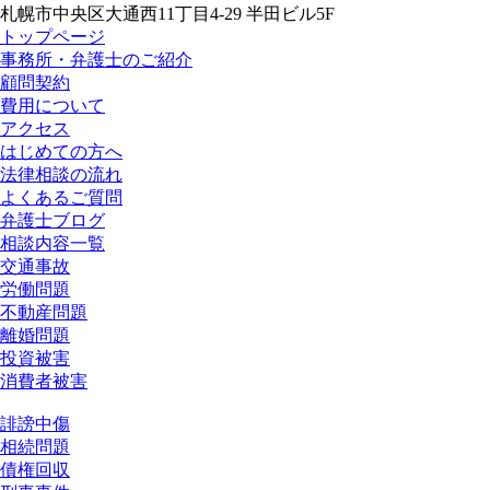
札幌市中央区大通西11丁目4-29 半田ビル5F
トップページ
事務所・弁護士のご紹介
顧問契約
費用について
アクセス
はじめての方へ
法律相談の流れ
よくあるご質問
弁護士ブログ
相談内容一覧
交通事故
労働問題
不動産問題
離婚問題
投資被害
消費者被害
誹謗中傷
相続問題
債権回収