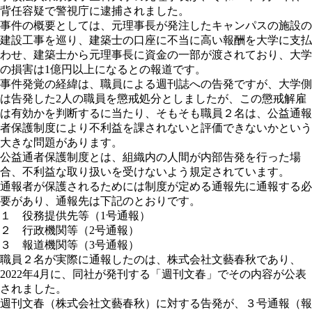
背任容疑で警視庁に逮捕されました。
事件の概要としては、元理事長が発注したキャンパスの施設の
建設工事を巡り、建築士の口座に不当に高い報酬を大学に支払
わせ、建築士から元理事長に資金の一部が渡されており、大学
の損害は1億円以上になるとの報道です。
事件発覚の経緯は、職員による週刊誌への告発ですが、大学側
は告発した2人の職員を懲戒処分としましたが、この懲戒解雇
は有効かを判断するに当たり、そもそも職員２名は、公益通報
者保護制度により不利益を課されないと評価できないかという
大きな問題があります。
公益通者保護制度とは、組織内の人間が内部告発を行った場
合、不利益な取り扱いを受けないよう規定されています。
通報者が保護されるためには制度が定める通報先に通報する必
要があり、通報先は下記のとおりです。
１ 役務提供先等（1号通報）
２ 行政機関等（2号通報）
３ 報道機関等（3号通報）
職員２名が実際に通報したのは、株式会社文藝春秋であり、
2022年4月に、同社が発刊する「週刊文春」でその内容が公表
されました。
週刊文春（株式会社文藝春秋）に対する告発が、３号通報（報