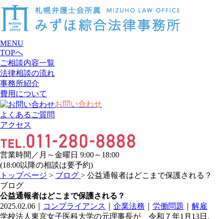
MENU
TOPへ
ご相談内容一覧
法律相談の流れ
事務所紹介
費用について
お問い合わせ
よくあるご質問
アクセス
営業時間／月～金曜日 9:00～18:00
(18:00以降の相談は要予約)
トップページ
>
ブログ
> 公益通報者はどこまで保護される？
ブログ
公益通報者はどこまで保護される？
2025.02.06
｜
コンプライアンス
｜
企業法務
｜
労働問題
｜
解雇
学校法人東京女子医科大学の元理事長が、令和７年1月13日、