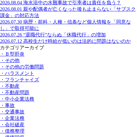
2026.08.04
海水浴中の水難事故で引率者は責任を負う？
2026.08.01
親や配偶者が亡くなった後も止まらない「サブスク
課金」の対応方法
2026.07.30
病歴・前科・人種・信条など個人情報を「同意な
し」で取得可能に
2026.07.26
“退職代行”ならぬ「休職代行」の増加
2026.07.12
高校生だけ時給が低いのは法的に問題はないのか
カテゴリアーカイブ
・Ｂ型肝炎
・その他
・その他の労働問題
・ハラスメント
・フランチャイズ
・不動産
・不動産問題
・中小企業法務
・事故
・交通事故
・企業法務
・会社破産
・債務整理